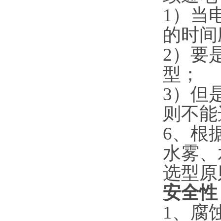
1）当
的时间
2）要
型；
3）但
则不能
6、根
水雾、
选型原
安全性
1、腐