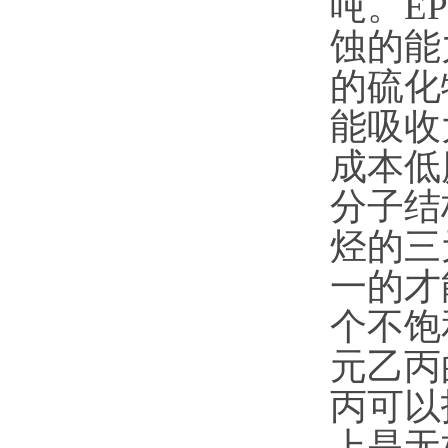
吨。E
蚀的能
的硫化
能吸收
成本低
分子结
烃的三
一的才
个不饱
元乙丙
丙可以
上是无