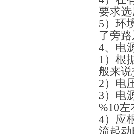
要求选
5）环
了旁路
4、电
1）根
般来说
2）电压
3）电
%10
4）应
流起动