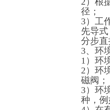
2）根
径；
3）工
先导式
分步直
3、环
1）环
2）环
磁阀；
3）环
种，例
4）在