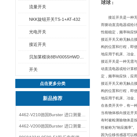
球球 :
流量开关
接近开关是一种无需
NKK旋钮开关TS-1+AT-432
而驱动直流电器或给计
光电开关
性能稳定，频率响应
接近开关又称无触点
接近开关
构的位置和行程，即
地应用于机床、冶金
贝加莱模块8BVI0055HWD0.000-1
接近开关是一种无需
动直流电器或给计算机
开关
定，频率响应快，应
点击更多分类
接近开关又称无触点
构的位置和行程，即
新品推荐
地应用于机床、冶金
在各类开关中，有一种
当有物体移向接近开关
4462-V210德国Burster 进口测量仪 4463-V0000
有时被检测验物体是
4462-V200德国Burster 进口测量仪 4462-V210
性被称为“响应频率”。
因为位移传感器可以