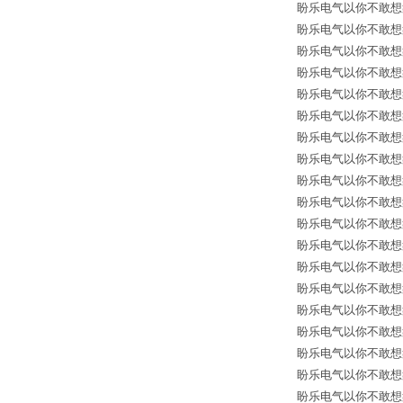
盼乐电气以你不敢想象
盼乐电气以你不敢想象
盼乐电气以你不敢想象
盼乐电气以你不敢想象
盼乐电气以你不敢想象
盼乐电气以你不敢想象
盼乐电气以你不敢想象
盼乐电气以你不敢想象
盼乐电气以你不敢想象
盼乐电气以你不敢想象
盼乐电气以你不敢想象
盼乐电气以你不敢想象
盼乐电气以你不敢想象
盼乐电气以你不敢想象
盼乐电气以你不敢想象
盼乐电气以你不敢想象
盼乐电气以你不敢想象
盼乐电气以你不敢想象
盼乐电气以你不敢想象