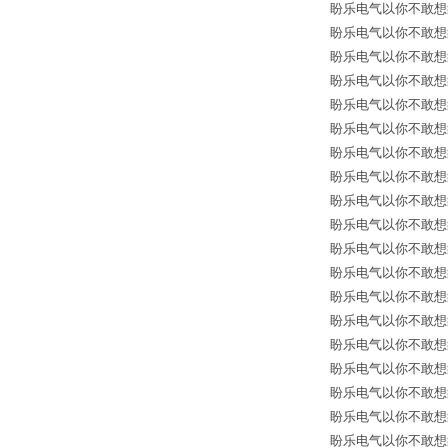
盼乐电气以你不敢想象
盼乐电气以你不敢想象
盼乐电气以你不敢想象
盼乐电气以你不敢想象
盼乐电气以你不敢想象
盼乐电气以你不敢想象
盼乐电气以你不敢想象
盼乐电气以你不敢想象
盼乐电气以你不敢想象
盼乐电气以你不敢想象
盼乐电气以你不敢想象
盼乐电气以你不敢想象
盼乐电气以你不敢想象
盼乐电气以你不敢想象
盼乐电气以你不敢想象
盼乐电气以你不敢想象
盼乐电气以你不敢想象
盼乐电气以你不敢想象
盼乐电气以你不敢想象