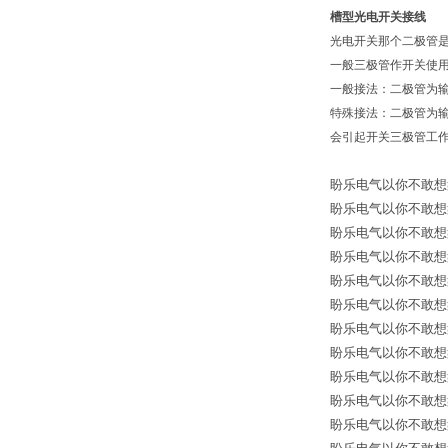
槽型光电开关接线
光电开关那个二极管
一般三极管作开关使
一般接法：二极管为
特殊接法：二极管为
会引起开关三极管工
盼乐电气以你不敢想象
盼乐电气以你不敢想象
盼乐电气以你不敢想
盼乐电气以你不敢想象
盼乐电气以你不敢想
盼乐电气以你不敢想象
盼乐电气以你不敢想象
盼乐电气以你不敢想象
盼乐电气以你不敢想象
盼乐电气以你不敢想象
盼乐电气以你不敢想象