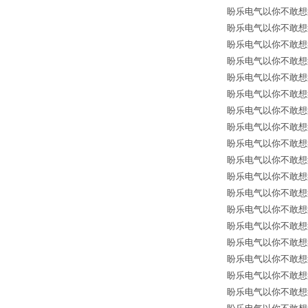
盼乐电气以你不敢想象
盼乐电气以你不敢想象
盼乐电气以你不敢想象
盼乐电气以你不敢想象
盼乐电气以你不敢想象
盼乐电气以你不敢想象
盼乐电气以你不敢想象
盼乐电气以你不敢想象
盼乐电气以你不敢想象
盼乐电气以你不敢想象
盼乐电气以你不敢想象
盼乐电气以你不敢想象
盼乐电气以你不敢想象
盼乐电气以你不敢想象
盼乐电气以你不敢想象
盼乐电气以你不敢想象
盼乐电气以你不敢想象
盼乐电气以你不敢想象