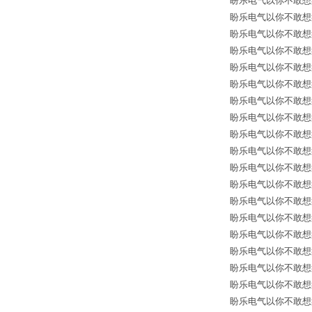
盼乐电气以你不敢想象
盼乐电气以你不敢想象
盼乐电气以你不敢想象
盼乐电气以你不敢想象
盼乐电气以你不敢想象
盼乐电气以你不敢想象
盼乐电气以你不敢想象
盼乐电气以你不敢想象
盼乐电气以你不敢想象
盼乐电气以你不敢想象
盼乐电气以你不敢想象
盼乐电气以你不敢想象
盼乐电气以你不敢想象
盼乐电气以你不敢想象
盼乐电气以你不敢想象
盼乐电气以你不敢想象
盼乐电气以你不敢想象
盼乐电气以你不敢想象
盼乐电气以你不敢想象