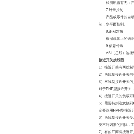
检测瓶盖有无；产品
7.计量控制
产品或零件的自动计
制，水平面控制。
8.识别对象
根据载体上的码识
9.信息传送
ASI（总线）连接设
接近开关接线图
1）接近开关有两线制
2）两线制接近开关
3）三线制接近开关的
对于PNP型接近开关
4）接近开关的负载可
5）需要特别注意接到
定要选用NPN型接近
6）两线制接近开关
类不利因素的困扰，
7）有的厂商将接近开