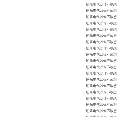
盼乐电气以你不敢想象
盼乐电气以你不敢想象
盼乐电气以你不敢想象
盼乐电气以你不敢想象
盼乐电气以你不敢想象
盼乐电气以你不敢想象
盼乐电气以你不敢想象
盼乐电气以你不敢想象
盼乐电气以你不敢想象
盼乐电气以你不敢想象
盼乐电气以你不敢想象
盼乐电气以你不敢想象
盼乐电气以你不敢想象
盼乐电气以你不敢想象
盼乐电气以你不敢想象
盼乐电气以你不敢想象
盼乐电气以你不敢想象
盼乐电气以你不敢想象