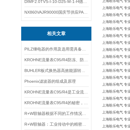
上海盼乐电气 专业欧洲
DIMF2.0TVS-I-10-D25-M-1-H德国进口BOPP密度计DIMF2.0TVS-I-10-D25-M
上海盼乐电气 专业欧
NX860VAJR90000国庆节供应PARKER电机NX860VAJR9000
上海盼乐电气 专业欧洲
上海盼乐电气 专业欧
上海盼乐电气 专业欧
相关文章
上海盼乐电气 专业
上海盼乐电气 专业
PILZ继电器的作用及选用需具备条件
上海盼乐电气 专业欧
上海盼乐电气 专业
KROHNE流量表C95/R4防冻、防堵、防腐日常运维
上海盼乐电气 专业欧洲
BUHLER板式换热器高效能源转移的理想解决方案
上海盼乐电气 专
上海盼乐电气 专业欧
Phoenix滤波器的组成及原理
上海盼乐电气 专业
上海盼乐电气 专业欧
KROHNE流量表C95/R4是工业流量测量的选择
上海盼乐电气 专业欧洲
KROHNE流量表C95/R4的秘密，你知道几个？
上海盼乐电气 专业欧洲
上海盼乐电气 专业
R+W联轴器根据不同的工作情况，需具备以下性能
上海盼乐电气 专业欧
R+W联轴器：工业传动中的精密桥梁
上海盼乐电气 专业欧洲