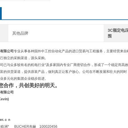
3C额定电
其他品牌
围
有限公司
专业从事各种国外中工控自动化产品的进口贸易与工程服务，主要经营来自
己独立的采购渠道，源头采购。
司已与众多较有名的机电行业*及多家国内专业厂商密切合作，形成了一个稳定而高效
富的供货渠道，提供原装产品，做到真正让客户放心。公司在不断发展和壮大的同时，
业多元化的集团企业稳步前进。
您合作，共创美好的明天。
有限公司
evin)
ler.ｃｎ
洲* BUCHER布赫 100020456