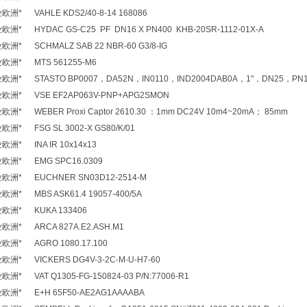
* VAHLE KDS2/40-8-14 168086
* HYDAC GS-C25 PF DN16 X PN400 KHB-20SR-1112-01X-A
* SCHMALZ SAB 22 NBR-60 G3/8-IG
欧洲* MTS 561255-M6
* STASTO BP0007，DA52N，IN0110，IND2004DAB0A，1"，DN25，PN
洲* VSE EF2AP063V-PNP+APG2SMON
* WEBER Proxi Captor 2610.30 ：1mm DC24V 10m4~20mA； 85mm
* FSG SL 3002-X GS80/K/01
洲* INA IR 10x14x13
欧洲* EMG SPC16.0309
洲* EUCHNER SN03D12-2514-M
* MBS ASK61.4 19057-400/5A
欧洲* KUKA 133406
洲* ARCA 827A.E2.ASH.M1
洲* AGRO 1080.17.100
* VICKERS DG4V-3-2C-M-U-H7-60
* VAT Q1305-FG-150824-03 P/N:77006-R1
洲* E+H 65F50-AE2AG1AAAABA