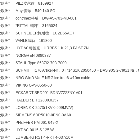
洲* PILZ皮尔兹 8169927
洲* Mayr麦尔 540.140 SO
* contrinex科瑞 DW-AS-703-M8-001
洲* *RITTAL威图* 3165024
洲* SCHNEIDER施耐德 LC2D65AG7
欧洲* VAHLE法勒 161800
* HYDAC贺德克 HRRBS 1 K 21,3 PA ST ZN
欧洲* NORGREN 0880387
* STAHL Type:8537/2-703-7000
SCHMITT T170 Artikel-Nr：0T714S1K 2050450 + DAS 90S 2-790/1 N
 NRG WinD VanE NRG ice free6 w10m cable
洲* VIKING GPV-0550-60
洲* ECKARDT SRD991-BDNV7ZZZNY-V01
洲* HALDER EH 22880.0157
* LORENZ K-2573(1KV 0.999MV/V)
洲* SIEMENS 6DR5010-0EN0-0AA0
洲* PFEIFFER PM 061 649-X
洲* HYDAC 0015 S 125 W
* LUMBERG RST 4-RKT 4-637/10M