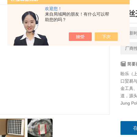
欢迎您！
熔丝开
来自局域网的朋友！有什么可以帮
助您的吗？
更新时间
厂商
简要
盼乐（
口贸易
金工具
道，源
Jung P