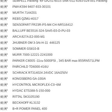
 SEMPELL Packing for GA251-6015 SN#7011-4393-024-001 Packing
* PMA KS94 9407-933-30101
欧洲* WURTH 7144201
欧洲* REBS QZMU-K017
洲* SENSOPART FR23R-PS-M4 CH-NR516412
* BALLUFF BES516-324-SA45-E0-D-PU-03
洲* ARCA 827A.E2-000-M1
* JHUBNER OM 3-3Ai-H-11 446125
欧洲* SOMMER GS810-B
洲* MURR 7000-12221-2241000
* PARKER C800S -11cu 5000PSI，345 BAR max 855RN571LPM
洲* FAIRCHILD TD6000-416U
* SCHRACK RT314024 24VDC 16A/250V
洲* KONGSBERG GA-100/A
洲* HYCONTROL MICROFLEX-C0~6M
洲* HYDAC ETS388-5-150-000
洲* RITTAL SK3105190
欧洲* BECKHOFF KL3132
洲* B+R POWER PANEL 400