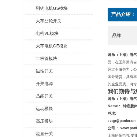
副钩电机GS模块
产品介绍：
大车凸轮开关
电机VE模块
品牌
大车电机GE模块
盼乐（上海）电气
二极管模块
品，在国外拥有自
经过不懈努力，公
磁性开关
国外进货，具有丰
开关电源
的企业品质，向专
我们期待与
凸能开关
盼乐（上海）电气
Name : 钟启鹏(K
运动模块
球球:
高压模块
: zqp@panler.cn
公司 ： www.pan
流量开关
上海盼乐电气 专业欧