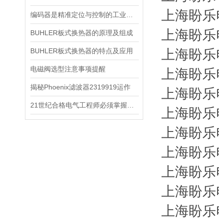
上海盼乐电
编码器是精准定位与控制的工业设备
上海盼乐电
BUHLER板式换热器的原理及组成
BUHLER板式换热器的特点及应用
上海盼乐电
电磁阀选型注意事项提醒
上海盼乐电
揭秘Phoenix滤波器2319919运作
上海盼乐电
21世纪合格电气工程师必须掌握哪10项技能
上海盼乐电
上海盼乐电
上海盼乐电
上海盼乐电
上海盼乐电
上海盼乐电