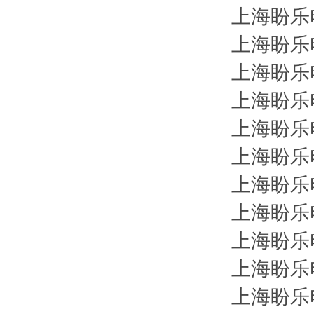
上海盼乐电
上海盼乐电
上海盼乐电
上海盼乐电
上海盼乐电
上海盼乐电
上海盼乐电
上海盼乐电
上海盼乐电
上海盼乐电
上海盼乐电