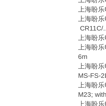
上海盼乐电
上海盼乐
CR11C/.
上海盼乐电
上海盼乐电
6m
上海盼乐电
MS-FS-2
上海盼乐电
M23; with
上海盼乐电