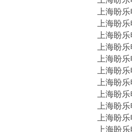
上海盼乐电
上海盼乐电
上海盼乐电
上海盼乐电
上海盼乐电
上海盼乐电
上海盼乐电
上海盼乐电
上海盼乐电
上海盼乐电
上海盼乐电