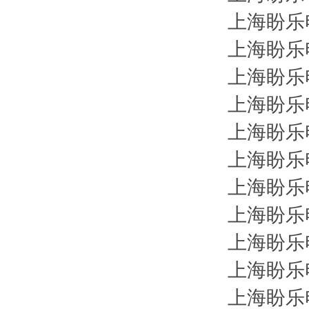
上海盼乐电
上海盼乐电
上海盼乐电
上海盼乐电
上海盼乐电
上海盼乐电
上海盼乐电
上海盼乐电
上海盼乐电
上海盼乐电
上海盼乐电