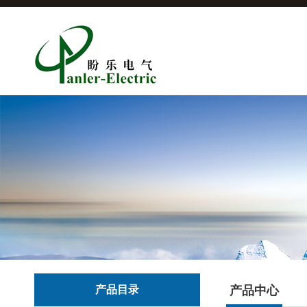
产品目录
产品中心