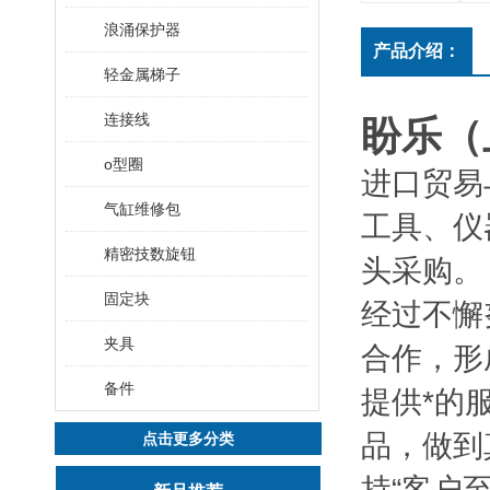
浪涌保护器
产品介绍：
轻金属梯子
连接线
盼乐（
o型圈
进口贸易
气缸维修包
工具、仪
精密技数旋钮
头采购。
固定块
经过不懈
夹具
合作，形
备件
提供*的
品，做到
点击更多分类
持“客户