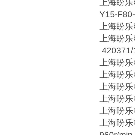
上海盼乐电
Y15-F80
上海盼乐电
上海盼乐电
420371/
上海盼乐电
上海盼乐电
上海盼乐电
上海盼乐电
上海盼乐电
上海盼乐电
960r/min