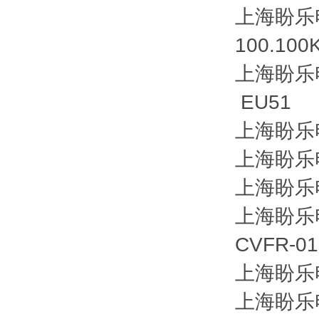
上海盼乐电
100.100
上海盼乐电
EU51
上海盼乐电气
上海盼乐电
上海盼乐
上海盼乐电
CVFR-01
上海盼乐电
上海盼乐电