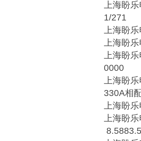
上海盼乐电
1/271
上海盼乐电
上海盼乐电
上海盼乐电
0000
上海盼乐电
330A相
上海盼乐电
上海盼乐
8.5883