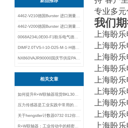
新品推荐
专业多元
4462-V210德国Burster 进口测量仪 4463-V0000
我们期
4462-V200德国Burster 进口测量仪 4462-V210
上海盼乐电
0068A234L0E00-F1盼乐电气德国ASCO电磁阀 0068A234L0E00F1
上海盼乐电
DIMF2.0TVS-I-10-D25-M-1-H德国进口BOPP密度计DIMF2.0TVS-I-10-D25-M
上海盼乐电
NX860VAJR90000国庆节供应PARKER电机NX860VAJR9000
上海盼乐电
上海盼乐电
相关文章
上海盼乐电
如何提升R+W联轴器现货BKL300/38/42的传动效率？
上海盼乐电
压力传感器是工业实践中常用的一种传感器
上海盼乐电
关于hengstler计数器0732 012你一定要了解的几个基本概念
上海盼乐电
R+W联轴器：工业传动中的精密桥梁