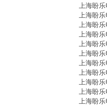
上海盼乐电
上海盼乐电
上海盼乐电
上海盼乐电
上海盼乐电
上海盼乐电
上海盼乐电
上海盼乐电
上海盼乐电
上海盼乐电
上海盼乐电